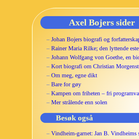
Axel Bojers sider
–
Johan Bojers biografi og forfatterska
–
Rainer Maria Rilke; den lyttende este
–
Johann Wolfgang von Goethe, en bio
–
Kort biografi om Christian Morgenst
–
Om meg, egne dikt
–
Bare for gøy
–
Kampen om friheten – fri programvar
–
Mer strålende enn solen
Besøk også
–
Vindheim-garnet: Jan B. Vindheims 